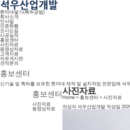
톤마대쌓기(특허공법)
회사소개
인사말
인증현황
오시는길
시공실적
홍보센터
사진자료
동영상자료
고객지원
자유게시판
견적문의
홍보센터
신기술 및 특허를 보유한 톤마대 제작 및 설치작업 전문업체 
사진자료
홍보센터
 Home 
 > 
홍보센터 
 > 
사진자료
사진자료
작성자
 석우산업개발 
작성일
 202
동영상자료